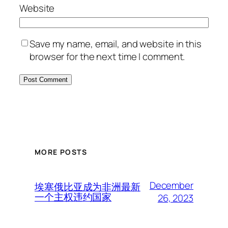
Website
Save my name, email, and website in this
browser for the next time I comment.
MORE POSTS
December
埃塞俄比亚成为非洲最新
一个主权违约国家
26, 2023