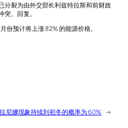
已分裂为由外交部长利兹特拉斯和前财政
冲突。回复。
0 月份预计将上涨 82% 的能源价格。
拉尼娜现象持续到初冬的概率为 60%
→