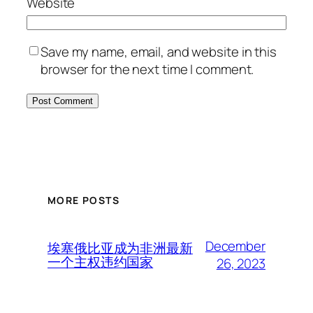
Website
Save my name, email, and website in this
browser for the next time I comment.
MORE POSTS
December
埃塞俄比亚成为非洲最新
一个主权违约国家
26, 2023