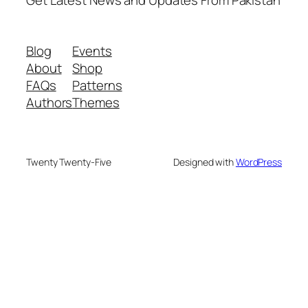
Get Latest News and Updates From Pakistan
Blog
Events
About
Shop
FAQs
Patterns
Authors
Themes
Twenty Twenty-Five
Designed with
WordPress