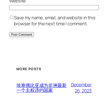
Website
Save my name, email, and website in this
browser for the next time I comment.
MORE POSTS
December
埃塞俄比亚成为非洲最新
一个主权违约国家
26, 2023