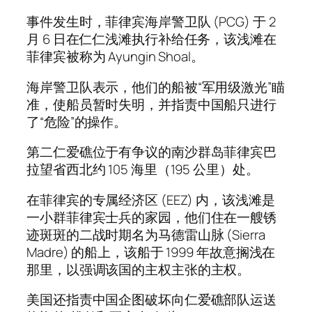
事件发生时，菲律宾海岸警卫队 (PCG) 于 2
月 6 日在仁仁浅滩执行补给任务，该浅滩在
菲律宾被称为 Ayungin Shoal。
海岸警卫队表示，他们的船被“军用级激光”瞄
准，使船员暂时失明，并指责中国船只进行
了“危险”的操作。
第二仁爱礁位于有争议的南沙群岛菲律宾巴
拉望省西北约 105 海里（195 公里）处。
在菲律宾的专属经济区 (EEZ) 内，该浅滩是
一小群菲律宾士兵的家园，他们住在一艘锈
迹斑斑的二战时期名为马德雷山脉 (Sierra
Madre) 的船上，该船于 1999 年故意搁浅在
那里，以强调该国的主权主张的主权。
美国还指责中国企图破坏向仁爱礁部队运送