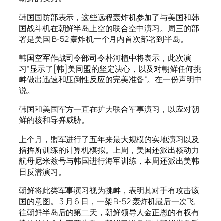
韩国国防部表示，这些远程轰炸机参加了与美国和韩
国战斗机在朝鲜半岛上空的联合空中演习。周三的部
署是美国 B-52 轰炸机一个月内首次部署到半岛。
韩国空军作战司令部司令朴河植中将表示，此次演
习“显示了[韩]美同盟的坚定决心，以及对朝鲜任何挑
衅做出迅速和压倒性反应的完美准备”。在一份声明中
说。
韩国和美国军方一直在扩大联合军事演习，以应对朝
鲜的核和导弹威胁。
上个月，盟军进行了五年来最大规模的实地演习以及
指挥所训练的计算机模拟。上周，美国还派出核动力
航母尼米兹号与韩国进行海军训练，本周还派出美韩
日反潜演习。
朝鲜将此类军事演习视为挑衅，表明其对手有攻击该
国的意图。 3 月 6 日，一架 B-52 轰炸机最后一次飞
往朝鲜半岛后的第二天，朝鲜领导人金正恩的有权有