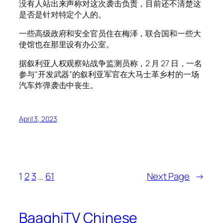
没有人站出来声称对这次袭击负责，目前还不清楚这
是否是针对特定个人的。
一些高级政府和安全官员住在梅泽，联合国和一些大
使馆也在那里设有办公室。
据叙利亚人权观察站战争监测员称，2 月 27 日，一名
参与“开发武器”的叙利亚军官在大马士革乡村的一场
汽车炸弹袭击中丧生。
April 3, 2023
1
2
3
…
61
Next Page
→
BaaghiTV Chinese