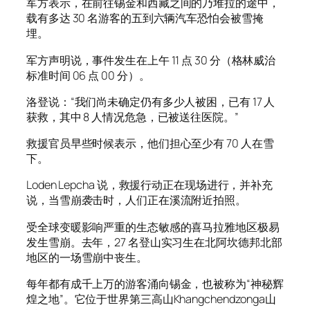
军方表示，在前往锡金和西藏之间的乃堆拉的途中，
载有多达 30 名游客的五到六辆汽车恐怕会被雪掩
埋。
军方声明说，事件发生在上午 11 点 30 分（格林威治
标准时间 06 点 00 分）。
洛登说：“我们尚未确定仍有多少人被困，已有 17 人
获救，其中 8 人情况危急，已被送往医院。”
救援官员早些时候表示，他们担心至少有 70 人在雪
下。
Loden Lepcha 说，救援行动正在现场进行，并补充
说，当雪崩袭击时，人们正在溪流附近拍照。
受全球变暖影响严重的生态敏感的喜马拉雅地区极易
发生雪崩。去年，27 名登山实习生在北阿坎德邦北部
地区的一场雪崩中丧生。
每年都有成千上万的游客涌向锡金，也被称为“神秘辉
煌之地”。它位于世界第三高山Khangchendzonga山