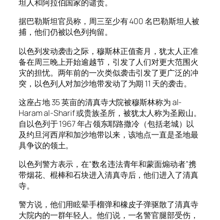
坦人和阿拉伯国家的谴责。
据巴勒斯坦官员称，周三至少有 400 名巴勒斯坦人被
捕，他们仍被以色列拘留。
以色列发动袭击之际，穆斯林正值斋月，犹太人正准
备在周三晚上开始逾越节，引发了人们对更大范围火
灾的担忧。两年前的一次类似袭击引发了更广泛的冲
突，以色列人对加沙地带发动了为期 11 天的袭击。
这座占地 35 英亩的清真寺大院被穆斯林称为 al-
Haram al-Sharif 或贵族圣所，被犹太人称为圣殿山。
自以色列于 1967 年占领东耶路撒冷（包括老城）以
及约旦河西岸和加沙地带以来，该地点一直是圣地最
具争议的领土。
以色列警方表示，在“数名违法青年和蒙面煽动者”携
带烟花、棍棒和石块进入清真寺后，他们进入了清真
寺。
警方说，他们用眩晕手榴弹和橡皮子弹驱散了清真寺
大院内的一群年轻人。他们说，一名警官腿部受伤，