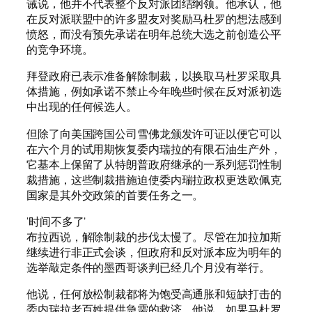
诫说，他并不代表整个反对派团结纲领。他承认，他
在反对派联盟中的许多盟友对奖励马杜罗的想法感到
愤怒，而没有预先承诺在明年总统大选之前创造公平
的竞争环境。
拜登政府已表示准备解除制裁，以换取马杜罗采取具
体措施，例如承诺不禁止今年晚些时候在反对派初选
中出现的任何候选人。
但除了向美国跨国公司雪佛龙颁发许可证以便它可以
在六个月的试用期恢复委内瑞拉的有限石油生产外，
它基本上保留了从特朗普政府继承的一系列惩罚性制
裁措施，这些制裁措施迫使委内瑞拉政权更迭欧佩克
国家是其外交政策的首要任务之一。
‘时间不多了’
布拉西说，解除制裁的步伐太慢了。尽管在加拉加斯
继续进行非正式会谈，但政府和反对派本应为明年的
选举敲定条件的墨西哥谈判已经几个月没有举行。
他说，任何放松制裁都将为饱受高通胀和短缺打击的
委内瑞拉老百姓提供急需的救济。他说，如果马杜罗