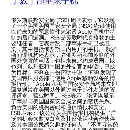
了数千部苹果手机
俄罗斯联邦安全局 (FSB) 周四表示，它发现
了一个美国美国国家安全局 (NSA) 密谋使用
以前未知的恶意软件来渗透 Apple 手机中特
制的后门漏洞。 FSB 是苏联时代克格勃的主
要继任者，它表示数千部苹果手机已被感
染，其中包括俄罗斯国内用户的手机。 俄罗
斯间谍机构还表示，驻俄罗斯和前苏联的外
国外交官的电话，包括来自北约成员国、以
色列、叙利亚和中国的外交官的电话，已成
为目标。 FSB 在一份声明中说：“FSB 发现了
美国特殊服务部门使用 Apple 移动设备的情
报行动。” Apple 和美国国家安全局均未立即
回复通常在美国以外通过电子邮件发送的置
评请求。营业时间。 FSB表示，该阴谋显示
了苹果与美国国家安全局之间的密切关系。
负责美国的机构密码和通信情报和安全。
FSB 表示：“该公司为美国情报机构提供了广
泛的机会来监控白宫及其反俄活动合作伙伴
及其本国公民感兴趣的任何人。” 不同寻常的