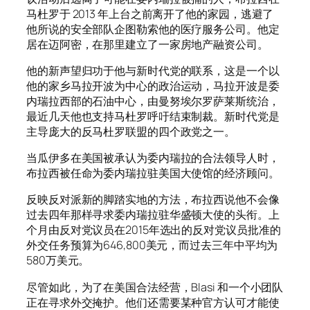
马杜罗于 2013 年上台之前离开了他的家园，逃避了
他所说的安全部队企图勒索他的医疗服务公司。他定
居在迈阿密，在那里建立了一家房地产融资公司。
他的新声望归功于他与新时代党的联系，这是一个以
他的家乡马拉开波为中心的政治运动，马拉开波是委
内瑞拉西部的石油中心，由曼努埃尔罗萨莱斯统治，
最近几天他也支持马杜罗呼吁结束制裁。新时代党是
主导庞大的反马杜罗联盟的四个政党之一。
当瓜伊多在美国被承认为委内瑞拉的合法领导人时，
布拉西被任命为委内瑞拉驻美国大使馆的经济顾问。
反映反对派新的脚踏实地的方法，布拉西说他不会像
过去四年那样寻求委内瑞拉驻华盛顿大使的头衔。上
个月由反对党议员在2015年选出的反对党议员批准的
外交任务预算为646,800美元，而过去三年中平均为
580万美元。
尽管如此，为了在美国合法经营，Blasi 和一个小团队
正在寻求外交掩护。他们还需要某种官方认可才能使