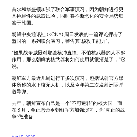
首尔和华盛顿加强了联合军事演习，因为朝鲜进行更
具挑衅性的武器试验，同时将不断恶化的安全局势归
咎于韩国。
朝鲜中央通讯社 (KCNA) 周日发表的一篇评论抨击了
盟国的一系列联合演习，警告其“核攻击能力”。
“如果战争威慑对那些横冲直撞、不怕核武器的人不起
作用，那么朝鲜的核武器将如何使用就很清楚了，”它
说。
朝鲜军方最近几周进行了多次演习，包括试射官方媒
体所称的水下核无人机，以及今年第二次发射洲际弹
道导弹。
去年，朝鲜宣布自己是一个“不可逆转”的核大国，而
在 3 月，金正恩命令朝鲜军方加强演习，为“真正的战
争”做准备
April 3, 2023