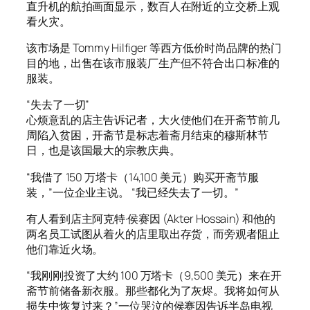
直升机的航拍画面显示，数百人在附近的立交桥上观
看火灾。
该市场是 Tommy Hilfiger 等西方低价时尚品牌的热门
目的地，出售在该市服装厂生产但不符合出口标准的
服装。
“失去了一切”
心烦意乱的店主告诉记者，大火使他们在开斋节前几
周陷入贫困，开斋节是标志着斋月结束的穆斯林节
日，也是该国最大的宗教庆典。
“我借了 150 万塔卡（14,100 美元）购买开斋节服
装，”一位企业主说。 “我已经失去了一切。”
有人看到店主阿克特·侯赛因 (Akter Hossain) 和他的
两名员工试图从着火的店里取出存货，而旁观者阻止
他们靠近火场。
“我刚刚投资了大约 100 万塔卡（9,500 美元）来在开
斋节前储备新衣服。那些都化为了灰烬。我将如何从
损失中恢复过来？”一位哭泣的侯赛因告诉半岛电视