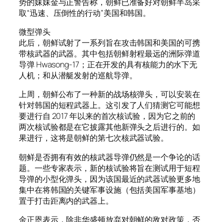
势的妹妹金与正警告称，朝鲜已准备好对朝鲜半岛采
取“迅速、压倒性的行动”美国和韩国。
微型弹头
此后，朝鲜试射了一系列旨在攻击韩国和美国的可携
带核武器的武器。其中包括朝鲜射程最远的洲际弹道
导弹 Hwasong-17；正在开发的具有核能力的水下无
人机；和从潜艇发射的巡航导弹。
上周，朝鲜公布了一种新的战场核弹头，可以安装在
针对韩国的短程武器上。这引发了人们猜测它可能想
要进行自 2017 年以来的首次核试验，因为它之前的
两次核试验都是在它披露其他新弹头之后进行的。如
果进行，这将是朝鲜的第七次核武器试验。
朝鲜是否拥有有效的核武器导弹仍然是一个争论的话
题。一些专家表示，新的核试验将旨在测试用于短程
导弹的小型化弹头，因为该国最近的武器试验更多地
集中在将韩国的关键军事设施（包括美国军事基地）
置于打击距离内的武器上。
金正恩表示，除非华盛顿放弃对朝鲜的敌对政策，否