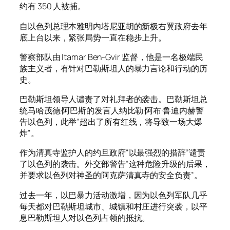
约有 350 人被捕。
自以色列总理本雅明内塔尼亚胡的新极右翼政府去年
底上台以来，紧张局势一直在稳步上升。
警察部队由 Itamar Ben-Gvir 监督，他是一名极端民
族主义者，有针对巴勒斯坦人的暴力言论和行动的历
史。
巴勒斯坦领导人谴责了对礼拜者的袭击。巴勒斯坦总
统马哈茂德·阿巴斯的发言人纳比勒·阿布·鲁迪内赫警
告以色列，此举“超出了所有红线，将导致一场大爆
炸”。
作为清真寺监护人的约旦政府“以最强烈的措辞”谴责
了以色列的袭击。外交部警告“这种危险升级的后果，
并要求以色列对神圣的阿克萨清真寺的安全负责”。
过去一年，以巴暴力活动激增，因为以色列军队几乎
每天都对巴勒斯坦城市、城镇和村庄进行突袭，以平
息巴勒斯坦人对以色列占领的抵抗。