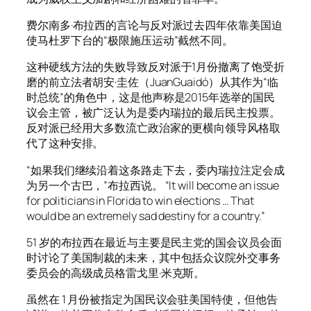
费尔南多·布拉西的言论与反对派过去四年依靠美国迫
使马杜罗下台的“极限施压运动”截然不同。
这种硬线方法的失败导致反对派于1月份撤离了饱受折
磨的前立法者胡安·圭佐（JuanGuaidó）从其作为“临
时总统”的角色中，这是他声称是2015年选举的国民
议会主管，被广泛认为是委内瑞拉的最后民主投票。
反对派已经用大多数流亡政治家的更横向领导风格取
代了这种安排。
“如果我们继续沿着这条路走下去，委内瑞拉注定会成
为另一个古巴，”布拉西说。 “It will become an issue
for politicians in Florida to win elections … That
would be an extremely sad destiny for a country.”
51 岁的布拉西在最近与主要是民主党的国会议员会面
时讨论了美国制裁的未来，其中包括众议院外交事务
委员会的高级成员格雷戈里·米克斯。
虽然在 1 月份被指定为国民议会驻美国特使，但他告