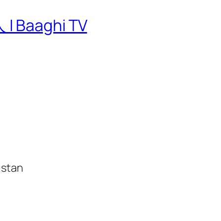
| Baaghi TV
istan