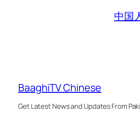
中国人 
BaaghiTV Chinese
Get Latest News and Updates From Pak