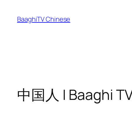
Skip
to
BaaghiTV Chinese
content
中国人 | Baaghi T