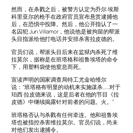
然而，在杀戮之后，被警方认定为乔尔·埃斯
科里亚尔的枪手在政府官员宣布悬赏逮捕他
后，在恐惧中投降。然后，他公开指认了一
名囚犯 Jun Villamor，他说他是被拘留的帮派
头目指派给他打电话并安排杀害拉皮德的。
官员们说，帮派头目后来在监狱内杀死了维
拉莫尔，据称是在班塔格和祖鲁埃塔的命令
下，用塑料袋使他窒息而死。
宣读声明的国家调查局特工尤金哈维尔
说：“班塔格有明显的动机来实施谋杀……对于
珀西·拉皮德来说，这是后者在他的节目《拉
皮德》中继续揭露针对前者的问题。火。”
班塔格否认与杀戮有任何牵连。他和祖鲁埃
塔也被指控杀害维拉莫尔。官员们说，尚未
对他们发出逮捕令。