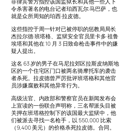
菲律宾警方指控该国监狱长和其他一些人下
令杀害著名的电台记者珀西瓦尔·马巴萨，也
就是众所周知的珀西·拉皮德。
这些指控于周一针对已被停职的惩教局局长
杰拉尔德·班塔格、监狱安全官员里卡多·祖鲁
埃塔和其他在 10 月 3 日致命枪击事件中的嫌
疑人提出。
这名 63 岁的男子在马尼拉郊区拉斯皮纳斯地
区的一个住宅区门口被两名骑摩托车的袭击
者杀死。拉皮德曾严厉批评班塔格和其他官
员涉嫌腐败和其他异常行为。
高级法官、内政部和警察官员在新闻发布会
上宣读的一份联合声明称，三名帮派头目被
关押在班塔格控制下的该国最大监狱中，他
们被派去寻找一名枪手，以 550,000 比索
（9,400 美元）的价格杀死拉皮德。合同。