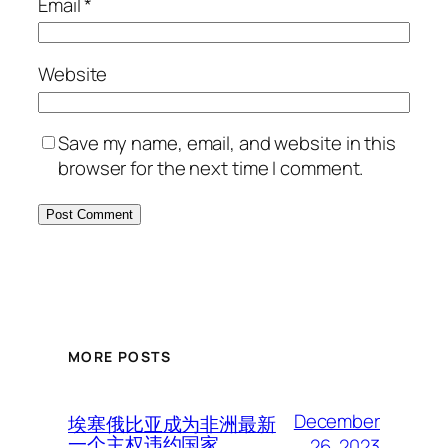
Email
*
Website
Save my name, email, and website in this
browser for the next time I comment.
MORE POSTS
December
埃塞俄比亚成为非洲最新
一个主权违约国家
26, 2023