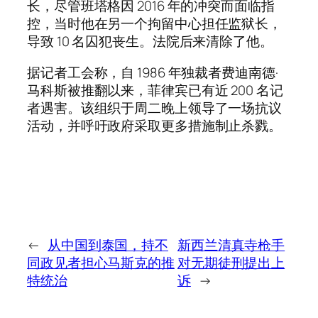
长，尽管班塔格因 2016 年的冲突而面临指
控，当时他在另一个拘留中心担任监狱长，
导致 10 名囚犯丧生。法院后来清除了他。
据记者工会称，自 1986 年独裁者费迪南德·
马科斯被推翻以来，菲律宾已有近 200 名记
者遇害。该组织于周二晚上领导了一场抗议
活动，并呼吁政府采取更多措施制止杀戮。
←
从中国到泰国，持不
新西兰清真寺枪手
同政见者担心马斯克的推
对无期徒刑提出上
特统治
诉
→