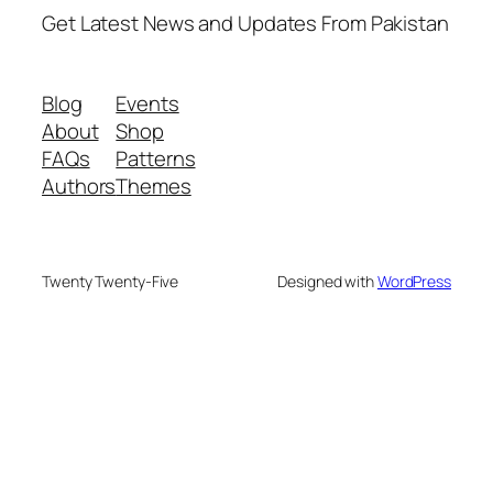
Get Latest News and Updates From Pakistan
Blog
Events
About
Shop
FAQs
Patterns
Authors
Themes
Twenty Twenty-Five
Designed with
WordPress