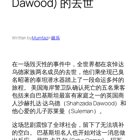
Dawood) 的去世
Written by
Mumtaz
in
娱乐
在一场毁灭性的事件中，全世界都在哀悼达
乌德家族两名成员的去世，他们乘坐现已臭
名昭著的泰坦潜水器踏上了一段命运多舛的
旅程。 美国海岸警卫队确认死亡的五名乘客
包括来自巴基斯坦最富有家庭之一的英国商
人沙赫扎达·达乌德（Shahzada Dawood）和
他心爱的儿子苏莱曼（Suleman）。
这场悲剧震惊了全球社会，留下了无法填补
的空白。 巴基斯坦名人也开始对这一消息做