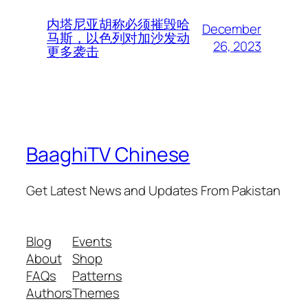
内塔尼亚胡称必须摧毁哈
December
马斯，以色列对加沙发动
26, 2023
更多袭击
BaaghiTV Chinese
Get Latest News and Updates From Pakistan
Blog
Events
About
Shop
FAQs
Patterns
Authors
Themes