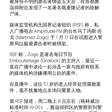
被身份不明的袭击者绑架五天后，在首都雅
温得附近发现了一名著名喀麦隆记者的肢解
尸体。
媒体监管机构无国界记者组织 (RSF) 称，私
人广播电台 Amplitude FM 的台长马丁内斯·佐
戈 (Martinez Zogo) 于 1 月 17 日在试图进入警
察局以躲避袭击者时被绑架。
RSF 称，Zogo 是著名每日节目
Embouteillage (Gridlock) 的主持人，最近一
直在广播中谈论一起涉及一家与政府有联系
的媒体机构涉嫌挪用公款的案件。
在直播中，这位 51 岁的老人经常处理腐败案
件，毫不犹豫地点名询问重要人物。
据 RSF 报道，周二晚上 8 点左右（格林威治
标准时间 19:00），雅温得郊区的警察听到警