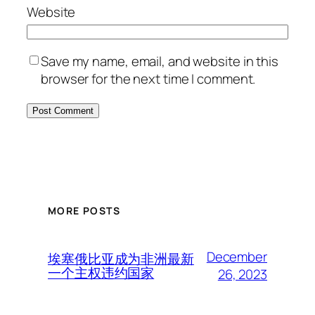
Website
Save my name, email, and website in this
browser for the next time I comment.
MORE POSTS
December
埃塞俄比亚成为非洲最新
一个主权违约国家
26, 2023