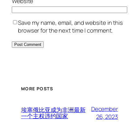
Website
Save my name, email, and website in this
browser for the next time I comment.
MORE POSTS
December
埃塞俄比亚成为非洲最新
一个主权违约国家
26, 2023