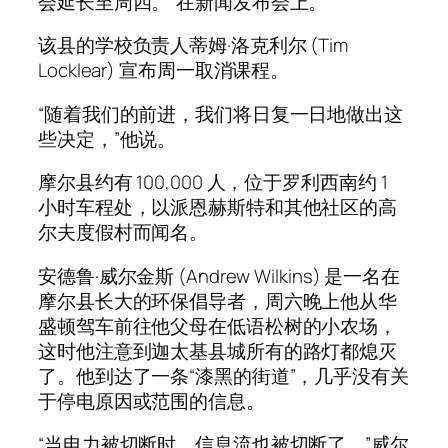
会延长至周四。”在新闻发布会上。
该县的学校负责人蒂姆·洛克利尔 (Tim
Locklear) 宣布周一取消课程。
“随着我们的前进，我们将日复一日地做出这
些决定，”他说。
摩尔县约有 100,000 人，位于罗利西南约 1
小时车程处，以派恩赫斯特和其他社区的高
尔夫度假村而闻名。
安德鲁·威尔金斯 (Andrew Wilkins) 是一名在
摩尔县长大的环保倡导者，周六晚上他从华
盛顿驾车前往他父母在低语松树的小农场，
这时他注意到迦太基县城所有的路灯都熄灭
了。他到达了一条“漆黑的街道”，几乎没有关
于停电原因或范围的信息。
“当电力被切断时，信息流也被切断了，”威尔