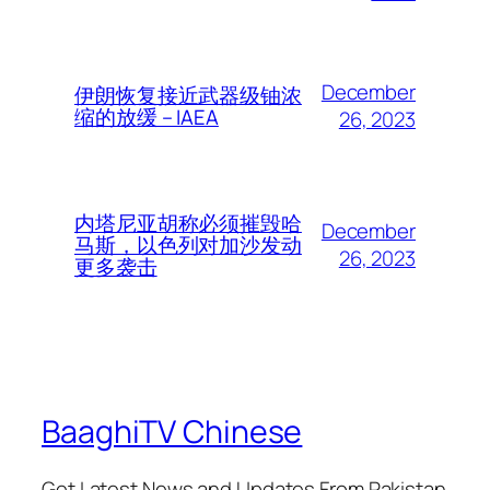
December
伊朗恢复接近武器级铀浓
缩的放缓 – IAEA
26, 2023
内塔尼亚胡称必须摧毁哈
December
马斯，以色列对加沙发动
26, 2023
更多袭击
BaaghiTV Chinese
Get Latest News and Updates From Pakistan