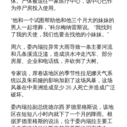
体。尸体被送往一家医疗中心，该中心已作
为停尸房投入使用。
“他和一个试图帮助他和他三个月大的妹妹的
男人一起埋葬，”科尔梅纳雷斯说。 “我找到
了我的天使，我们也要去找他的小妹妹。”
周六，委内瑞拉异常大雨导致一条主要河流
和几条溪流泛滥，造成洪水冲走汽车、部分
房屋、企业和电话线，并砍倒了大树。
专家说，席卷该地区的季节性拉尼娜天气系
统以及朱莉娅的影响加剧了这场风暴，这场
风暴在中美洲造成至少 26 人死亡并造成广泛
破坏。
委内瑞拉副总统德尔西·罗德里格斯说，该地
区在短短八小时内就下了一个月的降雨。根
据罗德里格斯的说法，位于委内瑞拉主要工