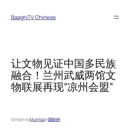
Skip
to
BaaghiTV Chinese
content
让文物见证中国多民族
融合！兰州武威两馆文
物联展再现“凉州会盟”
Written by
Mumtaz
in
国际的