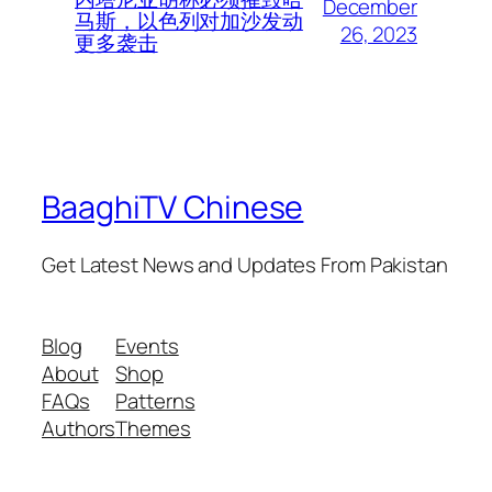
December
马斯，以色列对加沙发动
26, 2023
更多袭击
BaaghiTV Chinese
Get Latest News and Updates From Pakistan
Blog
Events
About
Shop
FAQs
Patterns
Authors
Themes