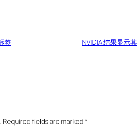
标签
NVIDIA 结果显
.
Required fields are marked
*