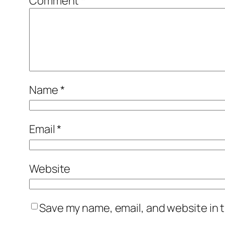
Comment
*
Name
*
Email
*
Website
Save my name, email, and website in t