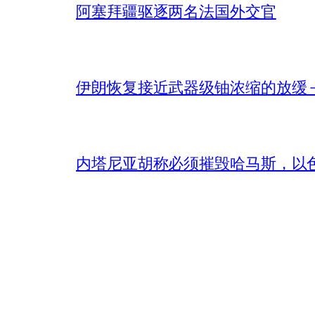
阿塞拜疆驱逐两名法国外交官
伊朗恢复接近武器级铀浓缩的放缓 – 
内塔尼亚胡称必须摧毁哈马斯，以