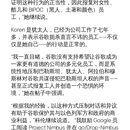
证明这种行为的正当性，因此报复对女性、
酷儿和 BIPOC（黑人、土著和颜色）员
工，”她继续说。
Koren 是犹太人，已经为公司工作了七年
多，并表示谷歌扼杀直言不讳的员工——不仅
仅是她自己——的行动是正常的。
“我一直目睹，谷歌没有支持希望让谷歌成为
一家更有道德的公司的多元化员工，而是系
统性地压制巴勒斯坦、犹太人、阿拉伯和穆
斯林对谷歌共谋侵犯巴勒斯坦人权的声音——
甚至正式报复工人并创造一个恐惧的环
境，”她在帖子中强调。
“根据我的经验，以这种方式压制对话和异议
有助于谷歌保护其与以色列军方和政府的商
业利益，”科伦继续说道。 “我鼓励 Google 员
工阅读 Project Nimbus 并在 go/Drop-Nimbus