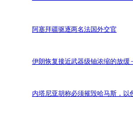
阿塞拜疆驱逐两名法国外交官
伊朗恢复接近武器级铀浓缩的放缓 – 
内塔尼亚胡称必须摧毁哈马斯，以