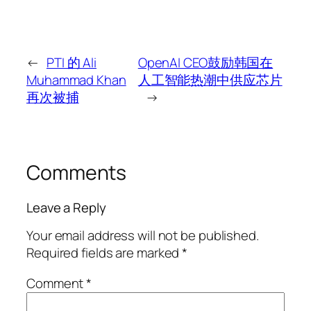
←
PTI 的 Ali
OpenAI CEO鼓励韩国在
Muhammad Khan
人工智能热潮中供应芯片
再次被捕
→
Comments
Leave a Reply
Your email address will not be published.
Required fields are marked
*
Comment
*