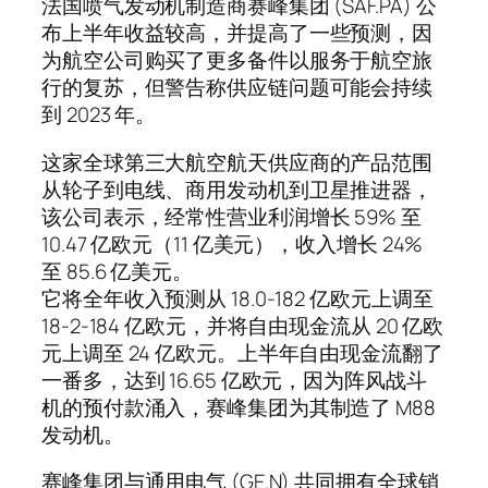
法国喷气发动机制造商赛峰集团 (SAF.PA) 公
布上半年收益较高，并提高了一些预测，因
为航空公司购买了更多备件以服务于航空旅
行的复苏，但警告称供应链问题可能会持续
到 2023 年。
这家全球第三大航空航天供应商的产品范围
从轮子到电线、商用发动机到卫星推进器，
该公司表示，经常性营业利润增长 59% 至
10.47 亿欧元（11 亿美元），收入增长 24%
至 85.6 亿美元。
它将全年收入预测从 18.0-182 亿欧元上调至
18-2-184 亿欧元，并将自由现金流从 20 亿欧
元上调至 24 亿欧元。上半年自由现金流翻了
一番多，达到 16.65 亿欧元，因为阵风战斗
机的预付款涌入，赛峰集团为其制造了 M88
发动机。
赛峰集团与通用电气 (GE.N) 共同拥有全球销