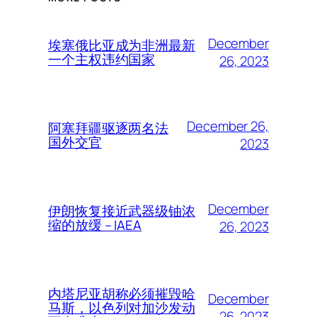
December
埃塞俄比亚成为非洲最新
一个主权违约国家
26, 2023
December 26,
阿塞拜疆驱逐两名法
国外交官
2023
December
伊朗恢复接近武器级铀浓
缩的放缓 – IAEA
26, 2023
内塔尼亚胡称必须摧毁哈
December
马斯，以色列对加沙发动
26, 2023