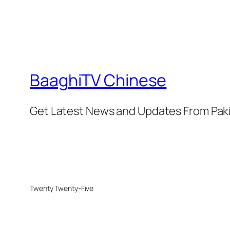
BaaghiTV Chinese
Get Latest News and Updates From Pak
Twenty Twenty-Five