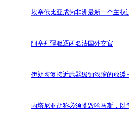
埃塞俄比亚成为非洲最新一个主权
阿塞拜疆驱逐两名法国外交官
伊朗恢复接近武器级铀浓缩的放缓 – 
内塔尼亚胡称必须摧毁哈马斯，以