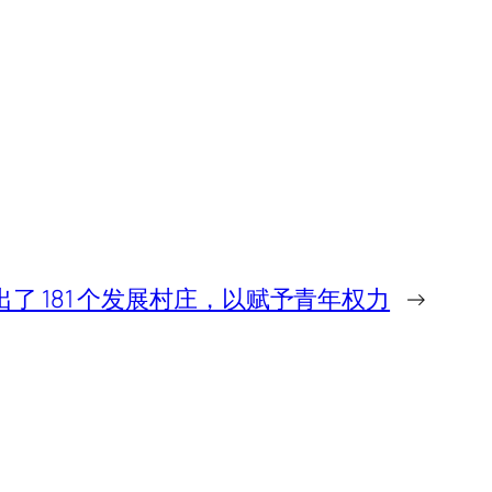
P 下列出了 181 个发展村庄，以赋予青年权力
→