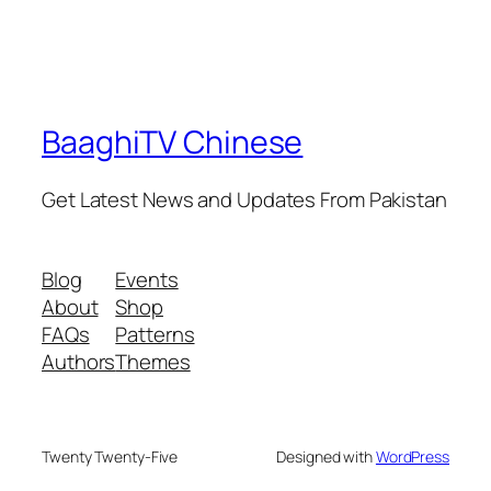
BaaghiTV Chinese
Get Latest News and Updates From Pakistan
Blog
Events
About
Shop
FAQs
Patterns
Authors
Themes
Twenty Twenty-Five
Designed with
WordPress