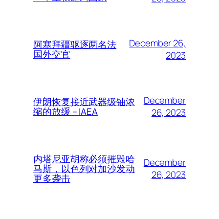
December 26,
阿塞拜疆驱逐两名法
国外交官
2023
December
伊朗恢复接近武器级铀浓
缩的放缓 – IAEA
26, 2023
内塔尼亚胡称必须摧毁哈
December
马斯，以色列对加沙发动
26, 2023
更多袭击