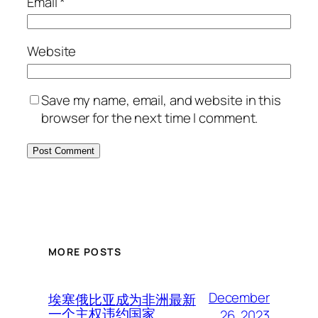
Email
*
Website
Save my name, email, and website in this
browser for the next time I comment.
MORE POSTS
December
埃塞俄比亚成为非洲最新
一个主权违约国家
26, 2023