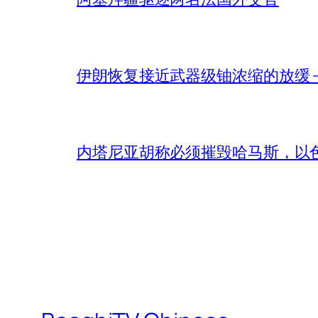
伊朗恢复接近武器级铀浓缩的放缓 – 
内塔尼亚胡称必须摧毁哈马斯，以