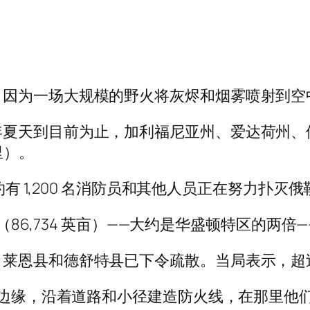
，因为一场大规模的野火将灰烬和烟雾喷射到空
年夏天到目前为止，加利福尼亚州、爱达荷州、
英里）。
，约有 1,200 名消防员和其他人员正在努力扑
公顷（86,734 英亩）——大约是华盛顿特区的
恩县和德舒特县已下令疏散。当局表示，超过 2
火灾边缘，沿着道路和小径建造防火线，在那里他