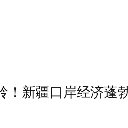
越岭！新疆口岸经济蓬