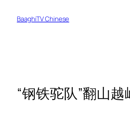
Skip
to
BaaghiTV Chinese
content
“钢铁驼队”翻山