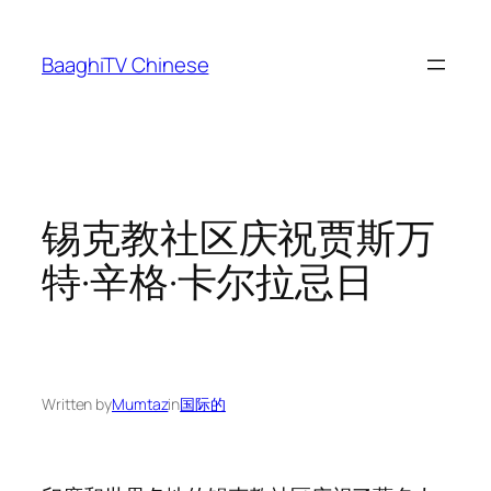
Skip
to
BaaghiTV Chinese
content
锡克教社区庆祝贾斯万
特·辛格·卡尔拉忌日
Written by
Mumtaz
in
国际的