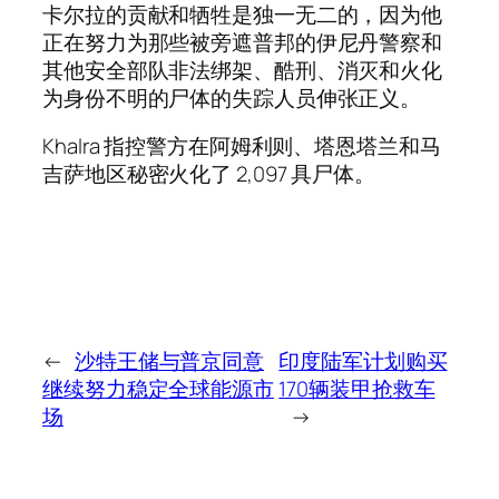
卡尔拉的贡献和牺牲是独一无二的，因为他
正在努力为那些被旁遮普邦的伊尼丹警察和
其他安全部队非法绑架、酷刑、消灭和火化
为身份不明的尸体的失踪人员伸张正义。
Khalra 指控警方在阿姆利则、塔恩塔兰和马
吉萨地区秘密火化了 2,097 具尸体。
←
沙特王储与普京同意
印度陆军计划购买
继续努力稳定全球能源市
170辆装甲抢救车
场
→