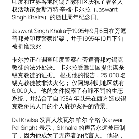
印度和世界各地的锡克教社区庆祝了著名人
权活动家贾斯万特·辛格·卡尔拉（Jaswant
Singh Khalra）的逝世周年纪念日。
Jaswant Singh Khalra于1995年9月6日在旁遮
普邦被印度警察绑架，并于1995年10月下旬
被折磨致死。
卡尔拉正在调查印度警察在旁遮普邦对锡克
教徒的法外处决。 卡尔拉受邀出国提供谋杀
锡克教徒的证据。 根据他的报告，25,000 名
锡克教徒被非法火化； 仅阿姆利则地区就有
6,000 人。 他的文件揭露了有罪不罚的生态
系统，并结合了自 1984 年以来在西方造成锡
克教侨民人口的个人庇护案件的背景。
Dal Khalsa 发言人坎瓦尔·帕尔·辛格 (Kanwar
Pal Singh) 表示，S Khalra 的声音永远被压制
了，因为他成为了无声者的代言人。 他说，