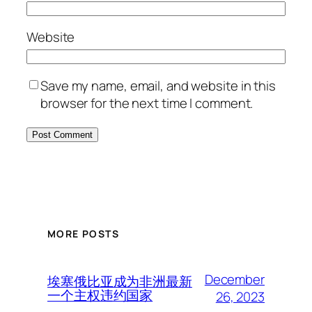
Website
Save my name, email, and website in this
browser for the next time I comment.
MORE POSTS
December
埃塞俄比亚成为非洲最新
一个主权违约国家
26, 2023