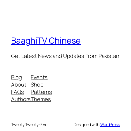
BaaghiTV Chinese
Get Latest News and Updates From Pakistan
Blog
Events
About
Shop
FAQs
Patterns
Authors
Themes
Twenty Twenty-Five
Designed with
WordPress