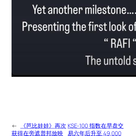
←
《芭比娃娃》再次
KSE-100 指数在早盘交
获得在旁遮普邦放映
易六年后升至 49,000