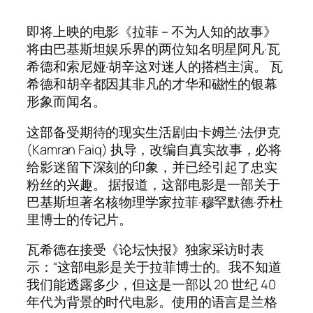
即将上映的电影《拉菲 – 不为人知的故事》
将由巴基斯坦娱乐界的两位知名明星阿凡·瓦
希德和索尼娅·胡辛这对迷人的搭档主演。 瓦
希德和胡辛都因其非凡的才华和磁性的银幕
形象而闻名。
这部备受期待的现实生活剧由卡姆兰·法伊克
(Kamran Faiq) 执导，改编自真实故事，必将
给影迷留下深刻的印象，并已经引起了忠实
粉丝的兴趣。 据报道，这部电影是一部关于
巴基斯坦著名核物理学家拉菲·穆罕默德·乔杜
里博士的传记片。
瓦希德在接受《论坛快报》独家采访时表
示：“这部电影是关于拉菲博士的。我不知道
我们能透露多少，但这是一部以 20 世纪 40
年代为背景的时代电影。使用的语言是兰格