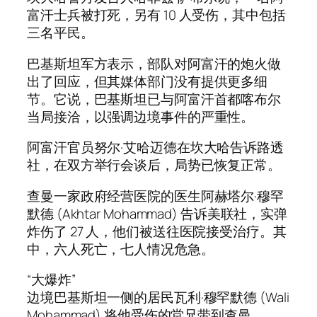
富汗士兵被打死，另有 10 人受伤，其中包括
三名平民。
巴基斯坦军方表示，部队对阿富汗的炮火做
出了回应，但其媒体部门没有提供更多细
节。它说，巴基斯坦已与阿富汗首都喀布尔
当局接洽，以强调边境事件的严重性。
阿富汗官员努尔·艾哈迈德在坎大哈告诉路透
社，在双方举行会谈后，局势已恢复正常。
查曼一家政府经营医院的医生阿赫塔尔·穆罕
默德 (Akhtar Mohammad) 告诉美联社，实弹
炸伤了 27 人，他们被送往医院接受治疗。其
中，六人死亡，七人情况危急。
“大爆炸”
边境巴基斯坦一侧的居民瓦利·穆罕默德 (Wali
Mohammad) 将他受伤的堂兄带到查曼