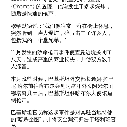
(Chaman) 的医院。他说发生了多起爆炸，
随后是快速的枪声。
穆罕默德说：“我们像往常一样在街上休息，
突然听到一声大爆炸，碎片击中了许多人，
包括我的一个堂兄弟。”
11 月发生的致命枪击事件使查曼边境关闭了
八天，造成严重的商业损失，并使双方数千
人滞留。
本月晚些时候，巴基斯坦外交部长希娜·拉巴
尼·哈尔前往喀布尔会见阿富汗外长阿米尔·汗·
穆塔奇几天后，巴基斯坦驻喀布尔大使馆遭
到枪击。
巴基斯坦官员称这起事件是对其驻当地特使
的“暗杀企图”，并将安全漏洞归咎于塔利班官
员。