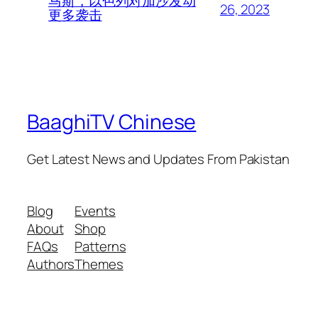
马斯，以色列对加沙发动
26, 2023
更多袭击
BaaghiTV Chinese
Get Latest News and Updates From Pakistan
Blog
Events
About
Shop
FAQs
Patterns
Authors
Themes