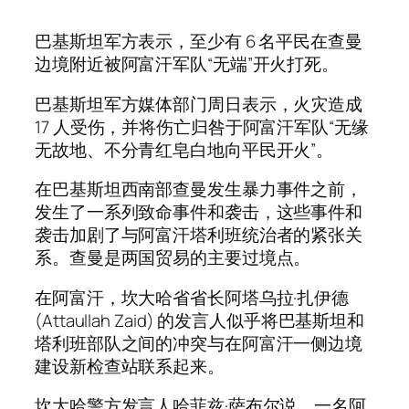
巴基斯坦军方表示，至少有 6 名平民在查曼
边境附近被阿富汗军队“无端”开火打死。
巴基斯坦军方媒体部门周日表示，火灾造成
17 人受伤，并将伤亡归咎于阿富汗军队“无缘
无故地、不分青红皂白地向平民开火”。
在巴基斯坦西南部查曼发生暴力事件之前，
发生了一系列致命事件和袭击，这些事件和
袭击加剧了与阿富汗塔利班统治者的紧张关
系。查曼是两国贸易的主要过境点。
在阿富汗，坎大哈省省长阿塔乌拉·扎伊德
(Attaullah Zaid) 的发言人似乎将巴基斯坦和
塔利班部队之间的冲突与在阿富汗一侧边境
建设新检查站联系起来。
坎大哈警方发言人哈菲兹·萨布尔说，一名阿