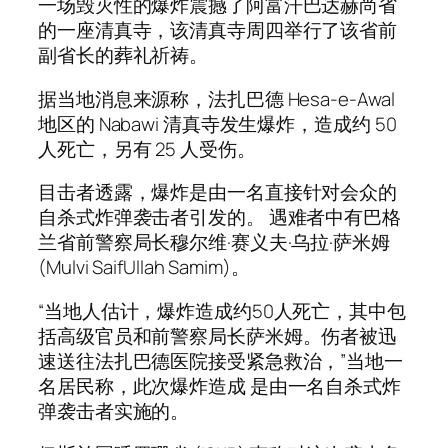
一场毁灭性的爆炸震撼了阿富汗巴达赫尚省
的一座清真寺，该清真寺周四举行了该省前
副省长的葬礼祈祷。
据当地消息来源称，法扎巴德 Hesa-e-Awal
地区的 Nabawi 清真寺发生爆炸，造成约 50
人死亡，另有 25 人受伤。
目击者透露，爆炸是由一名直接针对会众的
自杀式炸弹袭击者引发的。 遇难者中有巴格
兰省前警察局长穆尔维·赛义夫·乌拉·萨米姆
(Mulvi SaifUllah Samim)。
“当地人估计，爆炸造成约50人死亡，其中包
括高级官员和前警察局长萨米姆。伤者被迅
速送往法扎巴德医院接受紧急救治，”当地一
名居民称，此次爆炸造成 是由一名自杀式炸
弹袭击者实施的。