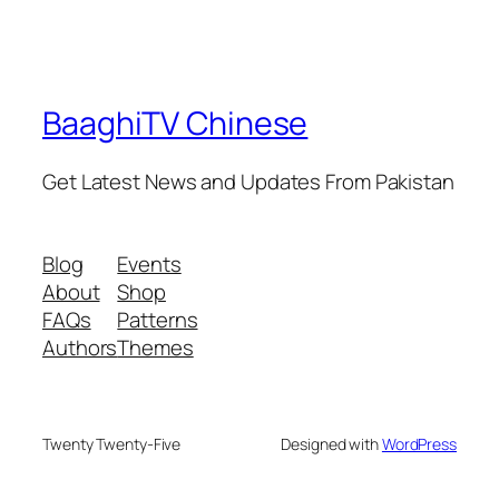
BaaghiTV Chinese
Get Latest News and Updates From Pakistan
Blog
Events
About
Shop
FAQs
Patterns
Authors
Themes
Twenty Twenty-Five
Designed with
WordPress