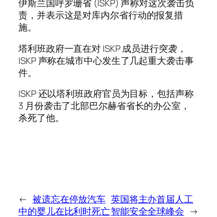
伊斯兰国呼罗珊省 (ISKP) 声称对这次袭击负
责，并表示这是对库内尔省行动的报复措
施。
塔利班政府一直在对 ISKP 成员进行突袭，
ISKP 声称在城市中心发生了几起重大袭击事
件。
ISKP 还以塔利班政府官员为目标，包括声称
3 月份袭击了北部巴尔赫省省长的办公室，
杀死了他。
←
被遗忘在停放汽车
英国将主办首届人工
中的婴儿在比利时死亡
智能安全全球峰会
→