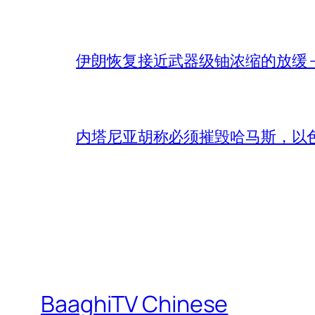
伊朗恢复接近武器级铀浓缩的放缓 – 
内塔尼亚胡称必须摧毁哈马斯，以
BaaghiTV Chinese