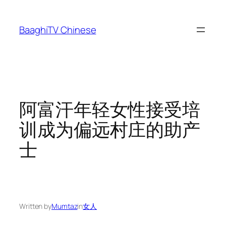
Skip
to
BaaghiTV Chinese
content
阿富汗年轻女性接受培
训成为偏远村庄的助产
士
Written by
Mumtaz
in
女人