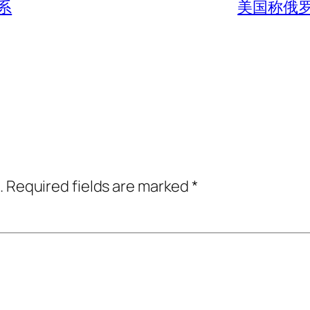
系
美国称俄
.
Required fields are marked
*