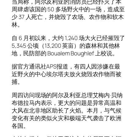
当局称，阿尔及利亚的消防员已经扑灭了本
周肆虐该国的 50 多场野火中的一场，造成至
少 37 人死亡，并烧毁了农场、农作物和软木
林。
自 6 月初以来，大约 1,240 场大火已经摧毁了
5,345 公顷（13,200 英亩）的森林和其他林
地，民防部的 Boualem Boughlef 上校说。
据官方通讯社APS报道，有四人因涉嫌在最
近野火的中心埃尔塔夫放火烧毁农作物而被
捕。
周四访问现场的阿尔及利亚总理艾梅内·贝纳
布德拉马内表示，更大的问题是异常高温和
大风在北非地区助长了火焰。本月，与气候
变化有关的类似火灾和极端天气袭击了欧洲
各国。