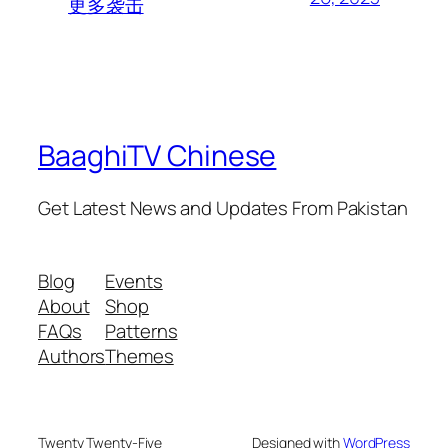
更多袭击
BaaghiTV Chinese
Get Latest News and Updates From Pakistan
Blog
Events
About
Shop
FAQs
Patterns
Authors
Themes
Twenty Twenty-Five
Designed with
WordPress