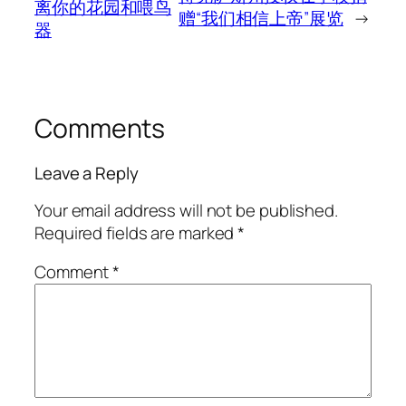
离你的花园和喂鸟
赠“我们相信上帝”展览
→
器
Comments
Leave a Reply
Your email address will not be published.
Required fields are marked
*
Comment
*