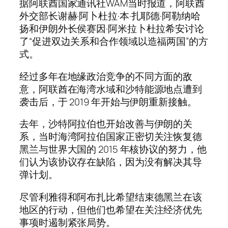
据阿联酋国家通讯社WAM当时报道，阿联酋
外交部长谢赫·阿卜杜拉·本·扎耶德·阿勒纳哈
扬和伊朗外长侯赛因·阿米拉卜杜拉希安讨论
了“促进双边关系和合作领域以造福两国”的方
式。
经过多年在地缘政治竞争的不同方面的敌
意，阿联酋在海湾水域和沙特能源地点遭到
袭击后，于 2019 年开始与伊朗重新接触。
去年，沙特阿拉伯也开始改善与伊朗的关
系，当时海湾阿拉伯国家正密切关注恢复德
黑兰与世界大国的 2015 年核协议的努力，他
们认为该协议存在缺陷，因为没有解决其导
弹计划。
尽管利雅得和阿布扎比希望结束德黑兰在该
地区的行动，但他们也希望在关注经济优先
事项时遏制紧张局势。