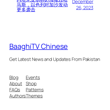
December
马斯，以色列对加沙发动
26, 2023
更多袭击
BaaghiTV Chinese
Get Latest News and Updates From Pakistan
Blog
Events
About
Shop
FAQs
Patterns
Authors
Themes