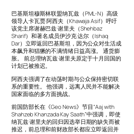
巴基斯坦穆斯林联盟纳瓦兹（PML-N）高级
领导人卡瓦贾·阿西夫（Khawaja Asif）呼吁
该党主席谢赫巴兹·谢里夫（Shehbaz
Sharif）和著名成员伊沙克·达尔（Ishaq
Dar）立即返回巴基斯坦，因为公众对生活成
本飙升和猖獗的不满情绪日益高涨。 通货膨
胀。 前总理纳瓦兹·谢里夫原定于十月回国的
计划已被推迟。
阿西夫强调了在动荡时期与公众保持密切联
系的重要性。 他强调，远离人民并不能解决
国家面临的多方面挑战。
前国防部长在《Geo News》节目“Aaj with
Shahzeb Khanzada Kay Saath”中强调，即使
纳瓦兹·谢里夫的回归因选举日期的缺失而被
推迟，前总理和前财政部长都应立即返回并