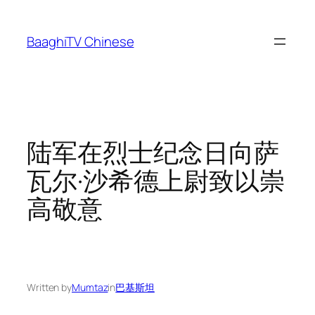
Skip
to
BaaghiTV Chinese
content
陆军在烈士纪念日向萨
瓦尔·沙希德上尉致以崇
高敬意
Written by
Mumtaz
in
巴基斯坦