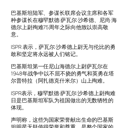
巴基斯坦陆军、参谋长联席会议主席和各军
种参谋长在穆罕默德·萨瓦尔·沙希德、尼尚·海
德尔上尉殉难75周年之际向他致以崇高敬
意。
ISPR 表示，萨瓦尔·沙希德上尉无与伦比的勇
敢和坚定将永远被人们铭记。
巴基斯坦第一任尼山海德尔上尉萨瓦尔在
1948年战争中以不屈不挠的勇气和英勇在塔
尔普特拉（阿扎德克什米尔）山上殉难。
ISPR表示，穆罕默德·萨瓦尔·沙希德上尉殉难
日是巴基斯坦军队为祖国做出的无数牺牲的
体现。
声明称，这些为国家荣誉献出生命的巴基斯
坦明星无疑值得荣誉和尊重，是整个国家的