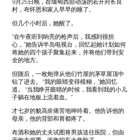
9月25日晚，在缅甸西部动荡的若开邦长良
村，布怀恩和家人早早的睡了。
但几个小时后，她醒了。
“在午夜听到响亮的枪声后，我感到很担
心，”她告诉半岛电视台，回忆起她计划如何
将她的四个孩子聚集起来，并将他们带到安
全的地方。
但随后，一枚炮弹从他们竹屋的茅草屋顶中
钻了进去。 “我的眼睛变得模糊，”她回忆
道。 “当我睁开眼睛的时候，我看到我的小儿
子躺在地板上流着血。”
才七岁的貌高奈痛苦地呻吟着。他告诉他的
母亲，他的背部和胃都疼了。
布酒和她的丈夫试图将男孩送往医院，但由
于炮击很重，派救护车太危险了。