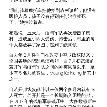
“我们骑着摩托车把他抬到农村诊所，但没有
医护人员，孩子没有得到任何治疗就死
了，”她抽泣着说。
布温说，五天后，缅甸军队再次袭击了该
村，造成至少四人受伤。炮击后，村里的每
个人都放弃了家园，逃到了皎陶镇。
自去年 2 月将军们在政变中夺取政权以来，
全国各地的骚乱愈演愈烈，自 7 月初武装的
若开军与缅甸军队之间的冲突恢复以来，至
少有 5 名儿童丧生，Maung Ko Naing 是其中
之一.
自若开邦恢复战斗以来仅两个多月内就有 14
人死亡。若开邦是一个长期陷入困境的邦，
在 2017 年的残酷军事镇压中，大多数穆斯林