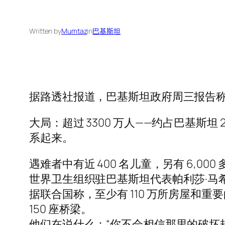
Written by
Mumtaz
in
巴基斯坦
据路透社报道，巴基斯坦政府周三报告称，数
大局：超过 3300 万人——约占巴基斯
系起来。
遇难者中有近 400 名儿童，另有 6,000
世界卫生组织驻巴基斯坦代表帕利莎·马希
据联合国称，至少有 110 万所房屋和重要
150 座桥梁。
他们在说什么：“你不会相信那里的破坏