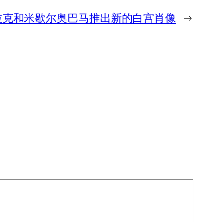
拉克和米歇尔奥巴马推出新的白宫肖像
→