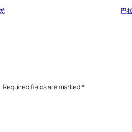
民
巴
.
Required fields are marked
*