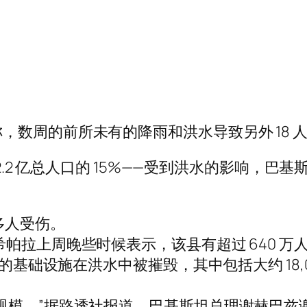
周的前所未有的降雨和洪水导致另外 18 人死亡
坦 2.2 亿总人口的 15%——受到洪水的影响
 多人受伤。
帕拉上周晚些时候表示，该县有超过 640 万
的基础设施在洪水中被摧毁，其中包括大约 18,000
规模，”据路透社报道，巴基斯坦总理谢赫巴兹