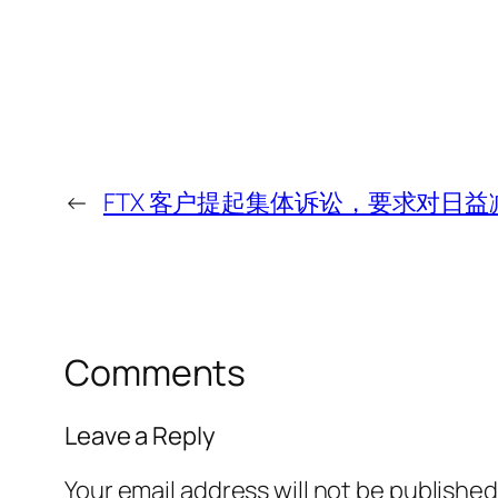
←
FTX 客户提起集体诉讼，要求对日
Comments
Leave a Reply
Your email address will not be published