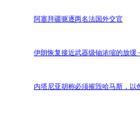
阿塞拜疆驱逐两名法国外交官
伊朗恢复接近武器级铀浓缩的放缓 – 
内塔尼亚胡称必须摧毁哈马斯，以