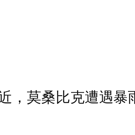
近，莫桑比克遭遇暴