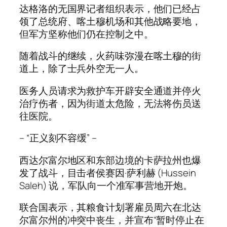
达格洛的无国界记者组织表示，他们已经占
领了总统府、喀土穆机场和其他战略要地，
但军方坚称他们仍在控制之中。
随着战斗的继续，火药味弥漫在喀土穆的街
道上，除了士兵外空无一人。
医务人员请求为救护车开辟安全通道并停火
治疗伤者，因为街道太危险，无法将伤员送
往医院。
– “正义刻不容缓” –
西达尔富尔地区和东部边境的卡萨拉州也爆
发了战斗，目击者侯赛因·萨利赫 (Hussein
Saleh) 说，军队向一个准军事营地开炮。
联合国表示，其粮食计划署雇员周六在北达
尔富尔州的冲突中丧生，并宣布“暂时停止在