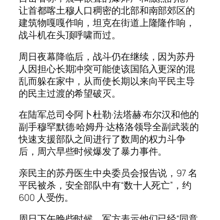
让首都喀土穆人口稠密的北部和南部郊区的
建筑物嘎嘎作响，坦克在街道上隆隆作响，
战斗机在头顶呼啸而过。
周日夜幕降临后，战斗仍在继续，因为苏丹
人因担心长期冲突可能使该国陷入更深的混
乱而躲在家中，从而使长期以来向平民主导
的民主过渡的希望破灭。
在陆军总司令阿卜杜勒·法塔赫·布尔汉和他的
副手穆罕默德·哈姆丹·达格洛领导全副武装的
快速支援部队之间进行了数周的权力斗争
后，周六早些时候爆发了暴力事件。
亲民主的苏丹医生中央委员会报告说，97 名
平民被杀，安全部队中有“数十人死亡”，约
600 人受伤。
周日下午晚些时候，军方表示他们已经“同意