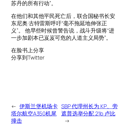
苏丹的所有行动”。
在他们和其他平民死亡后，联合国秘书长安
东尼奥·古特雷斯呼吁“毫不拖延地伸张正
义”。 他早些时候曾警告说，战斗升级将“进
一步加剧本已岌岌可危的人道主义局势”。
在脸书上分享
分享到Twitter
←
伊斯兰堡机场卡
SBP 代理州长为 KP、旁
塔尔航空A350机尾
遮普选举分配 21b 卢比
撞击
→