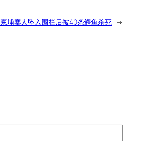
柬埔寨人坠入围栏后被40条鳄鱼杀死
→