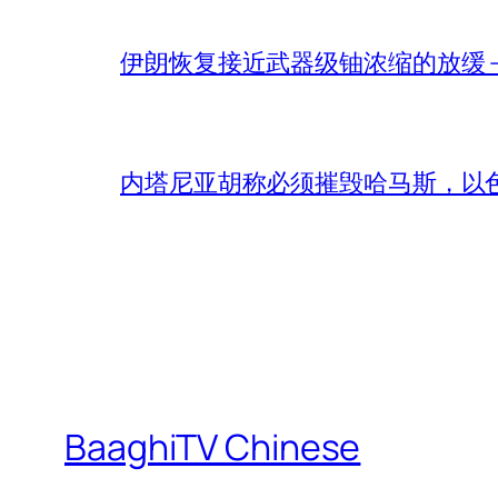
伊朗恢复接近武器级铀浓缩的放缓 – 
内塔尼亚胡称必须摧毁哈马斯，以
BaaghiTV Chinese