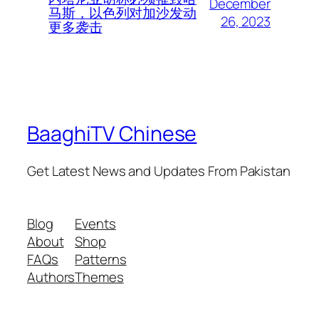
December
马斯，以色列对加沙发动
26, 2023
更多袭击
BaaghiTV Chinese
Get Latest News and Updates From Pakistan
Blog
Events
About
Shop
FAQs
Patterns
Authors
Themes