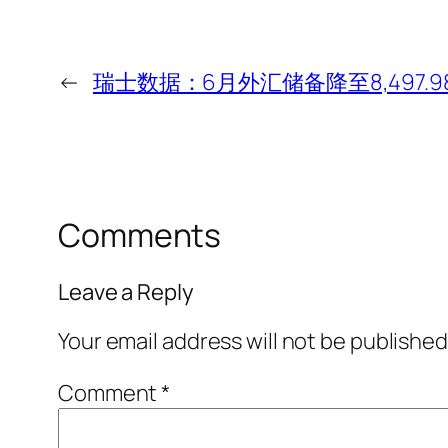
←
瑞士数据：6月外汇储备降至8,497.
Comments
Leave a Reply
Your email address will not be published
Comment
*