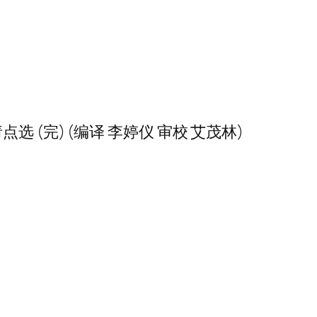
(完) (编译 李婷仪 审校 艾茂林)