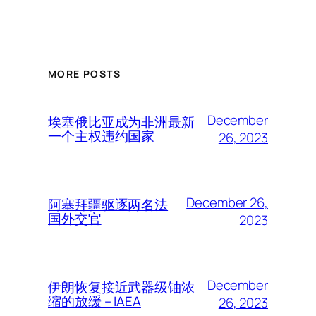
MORE POSTS
December
埃塞俄比亚成为非洲最新
一个主权违约国家
26, 2023
December 26,
阿塞拜疆驱逐两名法
国外交官
2023
December
伊朗恢复接近武器级铀浓
缩的放缓 – IAEA
26, 2023