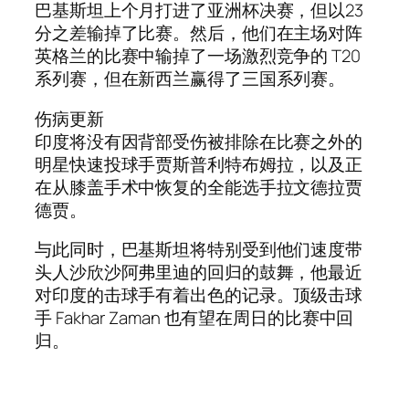
巴基斯坦上个月打进了亚洲杯决赛，但以23
分之差输掉了比赛。然后，他们在主场对阵
英格兰的比赛中输掉了一场激烈竞争的 T20
系列赛，但在新西兰赢得了三国系列赛。
伤病更新
印度将没有因背部受伤被排除在比赛之外的
明星快速投球手贾斯普利特布姆拉，以及正
在从膝盖手术中恢复的全能选手拉文德拉贾
德贾。
与此同时，巴基斯坦将特别受到他们速度带
头人沙欣沙阿弗里迪的回归的鼓舞，他最近
对印度的击球手有着出色的记录。顶级击球
手 Fakhar Zaman 也有望在周日的比赛中回
归。