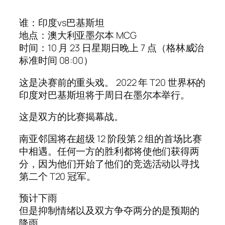
谁：印度vs巴基斯坦
地点：澳大利亚墨尔本 MCG
时间：10 月 23 日星期日晚上 7 点（格林威治
标准时间 08:00）
这是决赛前的重头戏。 2022 年 T20 世界杯的
印度对巴基斯坦将于周日在墨尔本举行。
这是双方的比赛揭幕战。
南亚邻国将在超级 12 阶段第 2 组的首场比赛
中相遇。任何一方的胜利都将使他们获得两
分，因为他们开始了他们的竞选活动以寻找
第二个 T20 冠军。
预计下雨
但是抑制情绪以及双方争夺两分的是预期的
降雨。