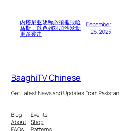
内塔尼亚胡称必须摧毁哈
December
马斯，以色列对加沙发动
26, 2023
更多袭击
BaaghiTV Chinese
Get Latest News and Updates From Pakistan
Blog
Events
About
Shop
FAQs
Patterns