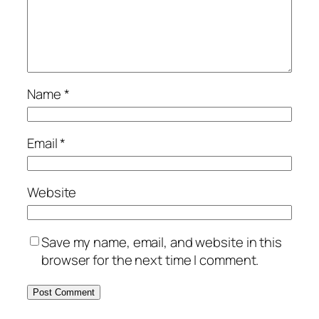
Name
*
Email
*
Website
Save my name, email, and website in this
browser for the next time I comment.