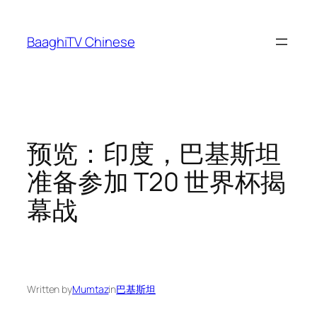
Skip
to
BaaghiTV Chinese
content
预览：印度，巴基斯坦
准备参加 T20 世界杯揭
幕战
Written by
Mumtaz
in
巴基斯坦