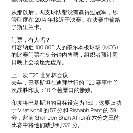
从那以后，两支球队都没有赢得过冠军，尽
管印度在 2014 年接近于决赛，在决赛中输给
了斯里兰卡。
门票，有人吗？
可容纳近 100,000 人的墨尔本板球场 (MCG)
的比赛门票在 5 分钟内售罄，组织者预计周
日晚上会场座无虚席。
上一次 T20 世界杯会议
去年，巴基斯坦在迪拜举行的 T20 赛事中首
次战胜印度：10 个检票口的惨败。
印度将巴基斯坦的目标设定为 152，这要归功
于 Virat Kohli 的 57 分和 Rishabh Pant 的 39
分，此前 Shaheen Shah Afridi 在六分之三的
比赛中将他们减少到 331 分。