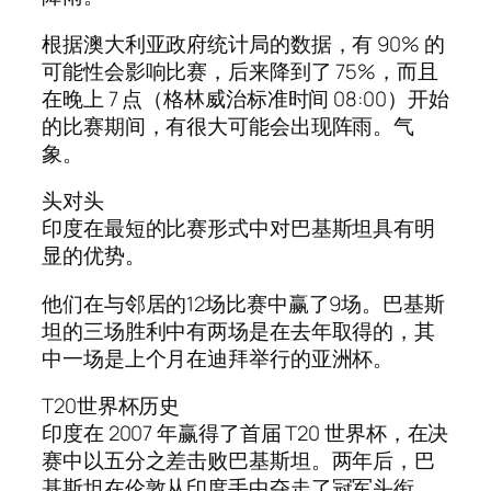
根据澳大利亚政府统计局的数据，有 90% 的
可能性会影响比赛，后来降到了 75%，而且
在晚上 7 点（格林威治标准时间 08:00）开始
的比赛期间，有很大可能会出现阵雨。气
象。
头对头
印度在最短的比赛形式中对巴基斯坦具有明
显的优势。
他们在与邻居的12场比赛中赢了9场。巴基斯
坦的三场胜利中有两场是在去年取得的，其
中一场是上个月在迪拜举行的亚洲杯。
T20世界杯历史
印度在 2007 年赢得了首届 T20 世界杯，在决
赛中以五分之差击败巴基斯坦。两年后，巴
基斯坦在伦敦从印度手中夺走了冠军头衔。