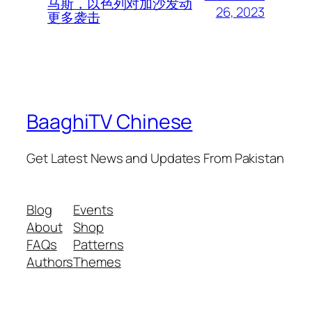
马斯，以色列对加沙发动
26, 2023
更多袭击
BaaghiTV Chinese
Get Latest News and Updates From Pakistan
Blog
Events
About
Shop
FAQs
Patterns
Authors
Themes