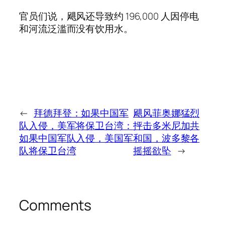
官员们说，飓风还导致约 196,000 人因停电
和河流泛滥而没有饮用水。
←
拜德拜登：如果中国军
飓风菲奥娜猛烈
队入侵，美军将保卫台湾：
抨击多米尼加共
如果中国军队入侵，美国军
和国，波多黎各
队将保卫台湾
摇摇欲坠
→
Comments