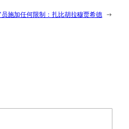
官员施加任何限制：扎比胡拉穆贾希德
→