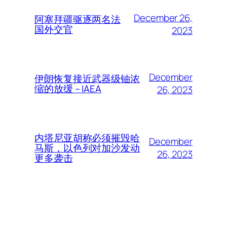
December 26,
阿塞拜疆驱逐两名法
国外交官
2023
December
伊朗恢复接近武器级铀浓
缩的放缓 – IAEA
26, 2023
内塔尼亚胡称必须摧毁哈
December
马斯，以色列对加沙发动
26, 2023
更多袭击