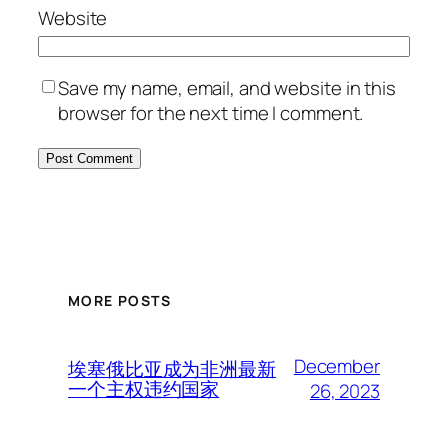
Website
Save my name, email, and website in this
browser for the next time I comment.
MORE POSTS
December
埃塞俄比亚成为非洲最新
一个主权违约国家
26, 2023